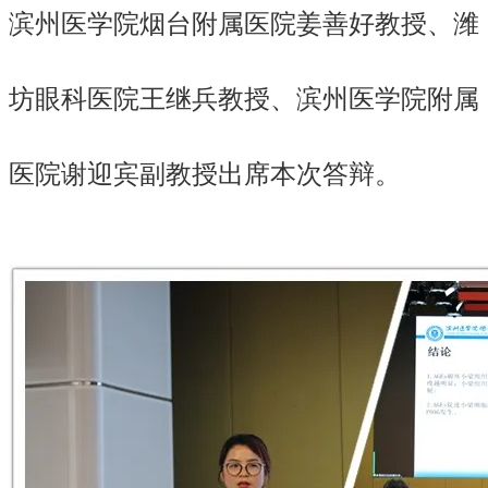
滨州医学院烟台附属医院姜善好教授、潍
坊眼科医院王继兵教授、滨州医学院附属
医院谢迎宾副教授出席本次答辩。